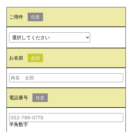
ご用件
任意
お名前
必須
電話番号
任意
半角数字