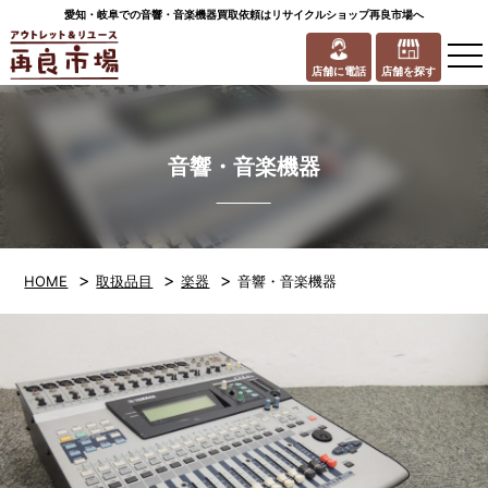
愛知・岐阜での音響・音楽機器買取依頼はリサイクルショップ再良市場へ
to
na
店舗に電話
店舗を探す
音響・音楽機器
>
>
>
HOME
取扱品目
楽器
音響・音楽機器