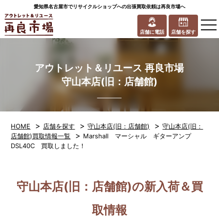
愛知県名古屋市でリサイクルショップへの出張買取依頼は再良市場へ
to
na
店舗に電話
店舗を探す
アウトレット＆リユース 再良市場
守山本店(旧：店舗館)
>
>
>
HOME
店舗を探す
守山本店(旧：店舗館)
守山本店(旧：
>
店舗館)買取情報一覧
Marshall マーシャル ギターアンプ
DSL40C 買取しました！
守山本店(旧：店舗館)の新入荷＆買
取情報