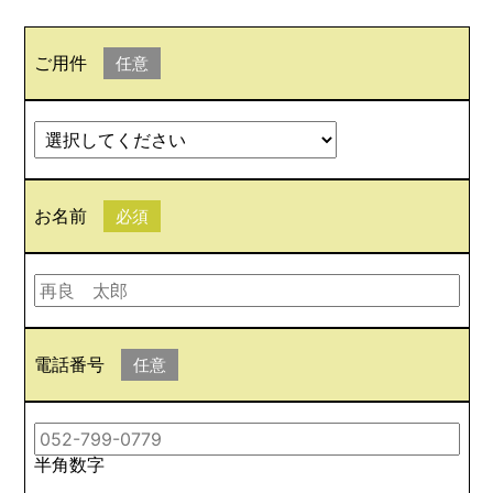
ご用件
任意
お名前
必須
電話番号
任意
半角数字