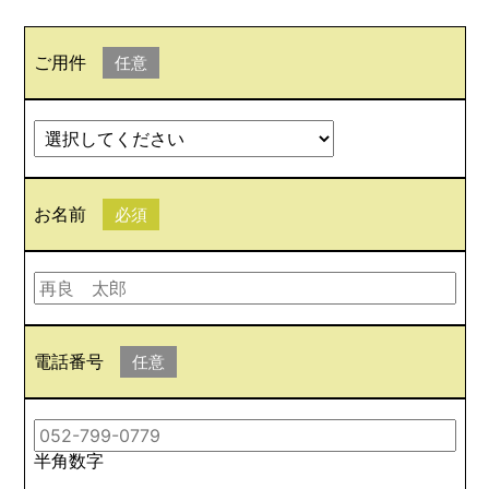
ご用件
任意
お名前
必須
電話番号
任意
半角数字