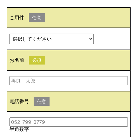
ご用件
任意
お名前
必須
電話番号
任意
半角数字