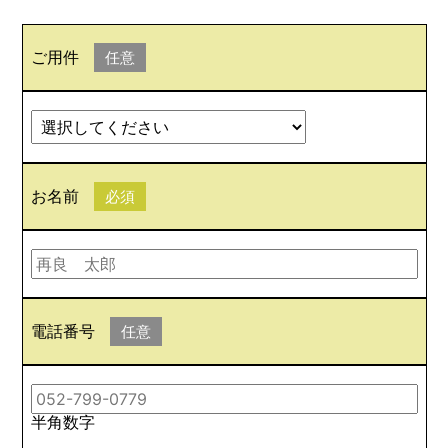
ご用件
任意
お名前
必須
電話番号
任意
半角数字