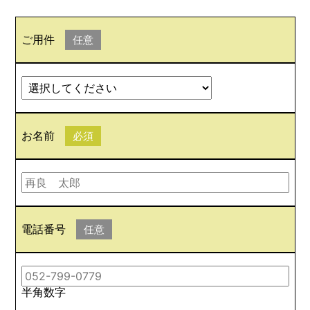
ご用件
任意
お名前
必須
電話番号
任意
半角数字