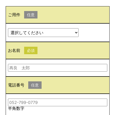
ご用件
任意
お名前
必須
電話番号
任意
半角数字