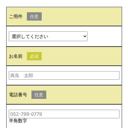
ご用件
任意
お名前
必須
電話番号
任意
半角数字