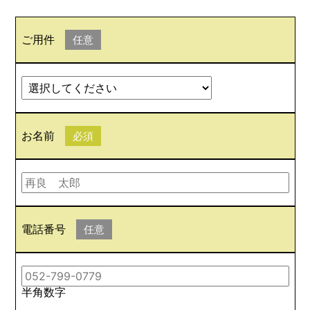
ご用件
任意
お名前
必須
電話番号
任意
半角数字