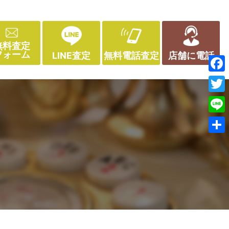
無料査定
フォーム
LINE査定
無料電話査定
店舗に電話
Face
Twitt
Line
共
有