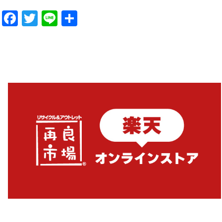
Facebook
Twitter
Line
共
有