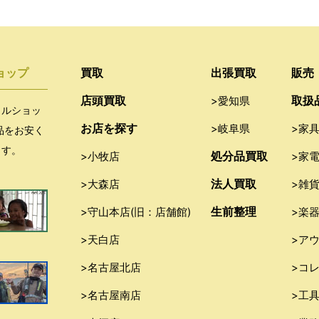
ョップ
買取
出張買取
販売
店頭買取
取扱
>愛知県
クルショッ
お店を探す
>岐阜県
>家
品をお安く
ます。
処分品買取
>小牧店
>家
法人買取
>大森店
>雑
生前整理
>守山本店(旧：店舗館)
>楽
>天白店
>ア
>名古屋北店
>コ
>名古屋南店
>工