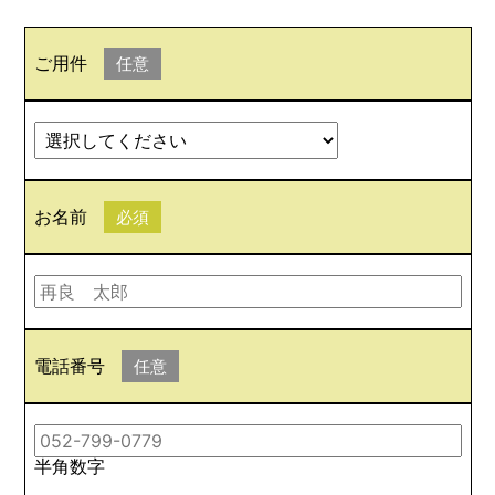
ご用件
任意
お名前
必須
電話番号
任意
半角数字