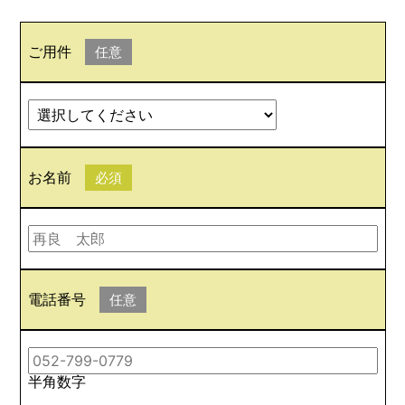
ご用件
任意
お名前
必須
電話番号
任意
半角数字