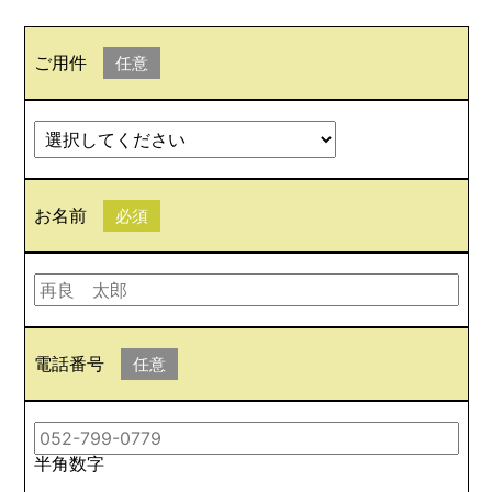
ご用件
任意
お名前
必須
電話番号
任意
半角数字