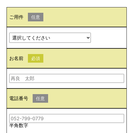
ご用件
任意
お名前
必須
電話番号
任意
半角数字