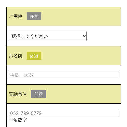
ご用件
任意
お名前
必須
電話番号
任意
半角数字