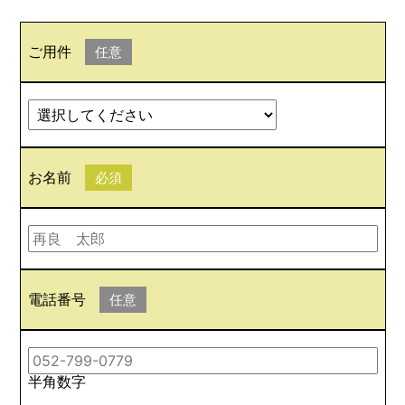
ご用件
任意
お名前
必須
電話番号
任意
半角数字