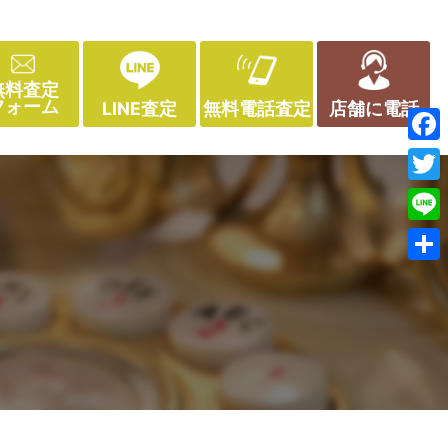
無料査定
フォーム
LINE査定
無料電話査定
店舗に電話
Face
Twitt
Line
共
有