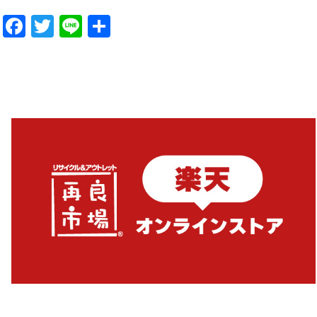
Facebook
Twitter
Line
共
有