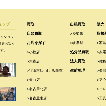
ョップ
買取
出張買取
販売
店頭買取
取扱
>愛知県
クルショッ
お店を探す
>岐阜県
>家
品をお安く
ます。
処分品買取
>小牧店
>家
法人買取
>大森店
>雑
生前整理
>守山本店(旧：店舗館)
>楽
>天白店
>ア
>名古屋北店
>コ
>名古屋南店
>工