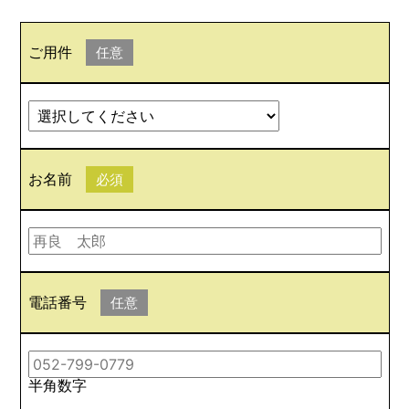
ご用件
任意
お名前
必須
電話番号
任意
半角数字