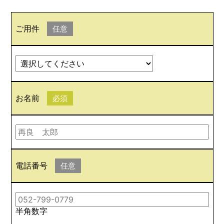
ご用件
任意
お名前
必須
電話番号
任意
半角数字