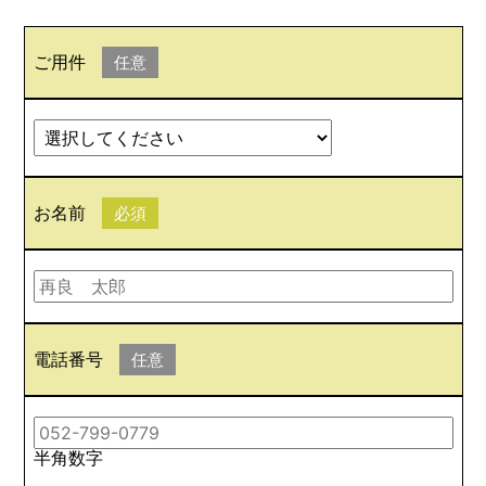
ご用件
任意
お名前
必須
電話番号
任意
半角数字