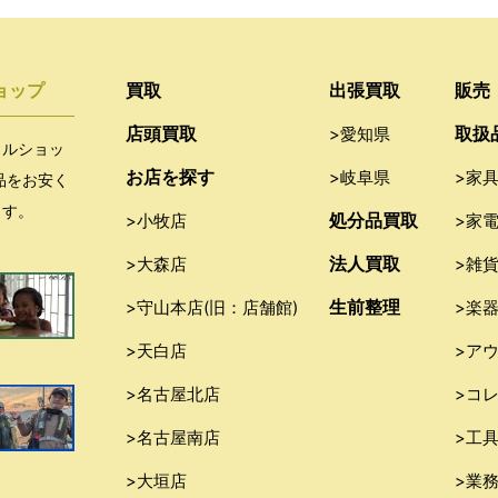
ョップ
買取
出張買取
販売
店頭買取
取扱
>愛知県
クルショッ
お店を探す
>岐阜県
>家
品をお安く
ます。
処分品買取
>小牧店
>家
法人買取
>大森店
>雑
生前整理
>守山本店(旧：店舗館)
>楽
>天白店
>ア
>名古屋北店
>コ
>名古屋南店
>工
>大垣店
>業