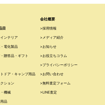
会社概要
品目
>採用情報
具インテリア
>メディア紹介
電・電化製品
>お知らせ
貨・贈答品・ギフト
>お役立ちコラム
器
>プライバシーポリシー
ウトドア・キャンプ用品
>お問い合わせ
レクション
>無料査定フォーム
具・機械
>LINE査定
務用品