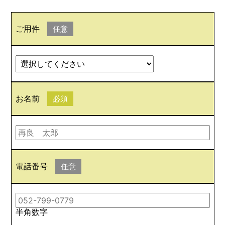
ご用件
任意
お名前
必須
電話番号
任意
半角数字