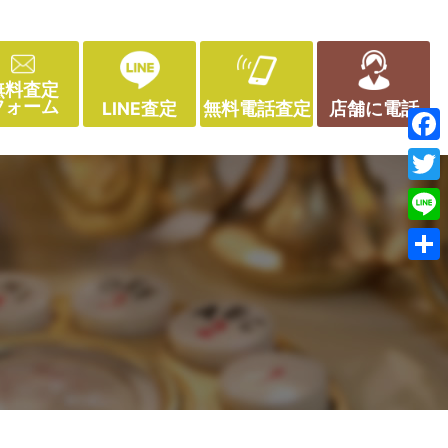
無料査定
フォーム
LINE査定
無料電話査定
店舗に電話
Face
Twitt
Line
共
有