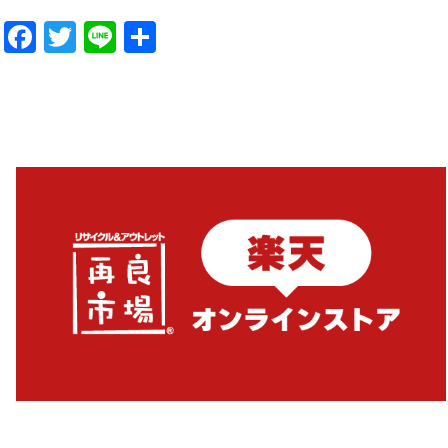
Facebook
Twitter
Line
共
有