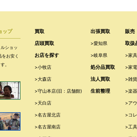
ョップ
買取
出張買取
販売
店頭買取
取扱
>愛知県
クルショッ
お店を探す
>岐阜県
>家
品をお安く
ます。
処分品買取
>小牧店
>家
法人買取
>大森店
>雑
生前整理
>守山本店(旧：店舗館)
>楽
>天白店
>ア
>名古屋北店
>コ
>名古屋南店
>工