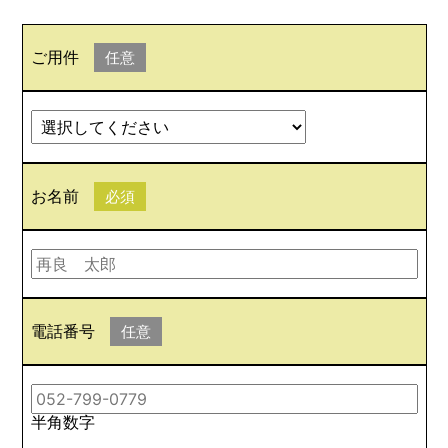
ご用件
任意
お名前
必須
電話番号
任意
半角数字