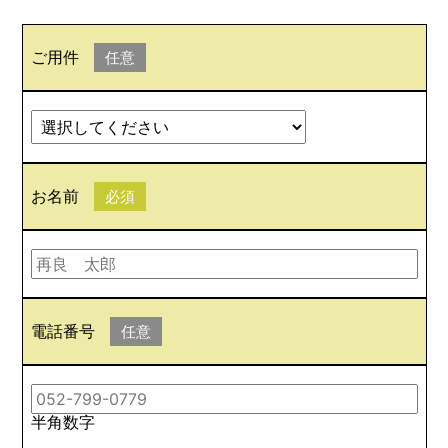
ご用件
任意
お名前
必須
電話番号
任意
半角数字