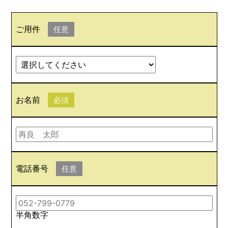
ご用件
任意
お名前
必須
電話番号
任意
半角数字