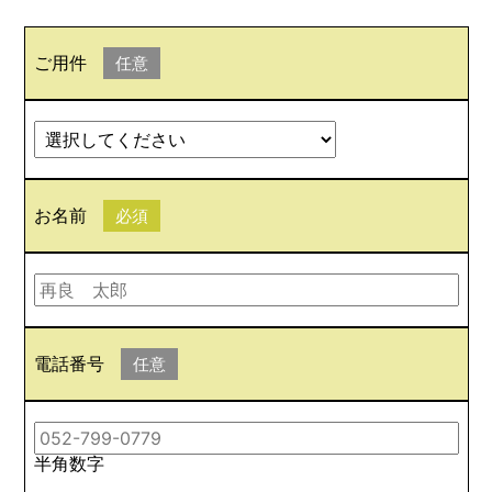
ご用件
任意
お名前
必須
電話番号
任意
半角数字