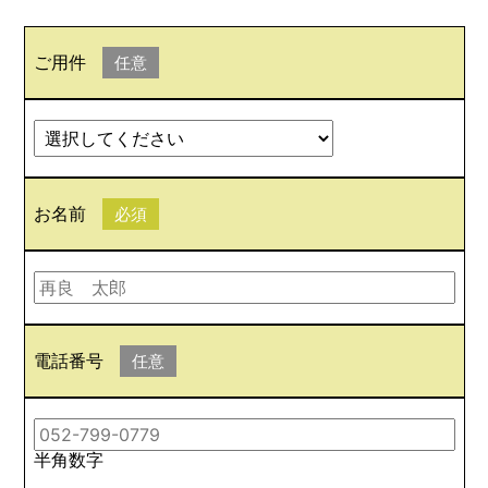
ご用件
任意
お名前
必須
電話番号
任意
半角数字