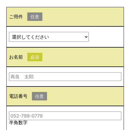
ご用件
任意
お名前
必須
電話番号
任意
半角数字