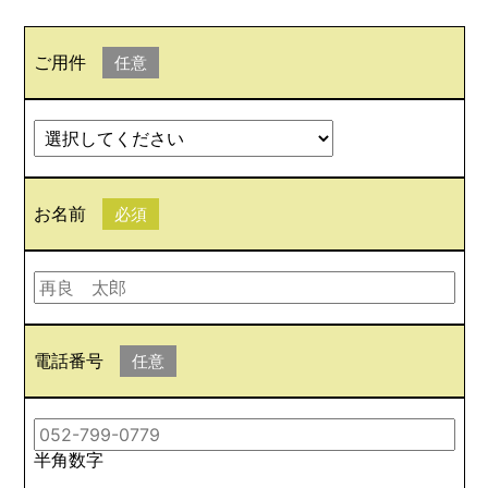
ご用件
任意
お名前
必須
電話番号
任意
半角数字