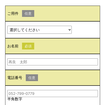
ご用件
任意
お名前
必須
電話番号
任意
半角数字