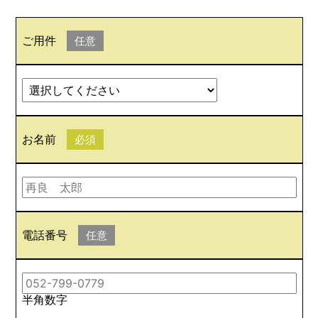
ご用件
任意
お名前
必須
電話番号
任意
半角数字