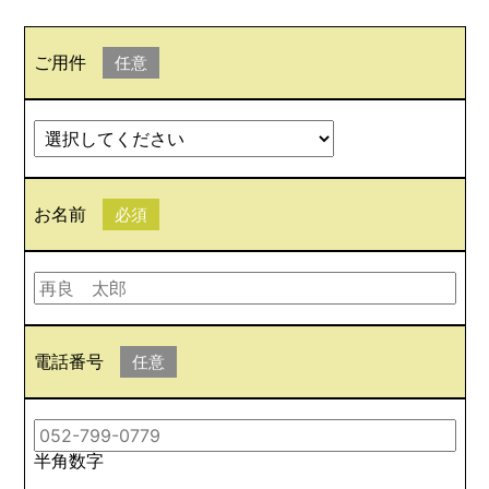
ご用件
任意
お名前
必須
電話番号
任意
半角数字