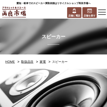
愛知・岐阜でのスピーカー買取依頼はリサイクルショップ再良市場へ
to
na
店舗に電話
店舗を探す
スピーカー
>
>
>
HOME
取扱品目
家電
スピーカー