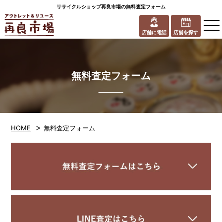
リサイクルショップ再良市場の無料査定フォーム
to
na
店舗に電話
店舗を探す
無料査定フォーム
>
HOME
無料査定フォーム