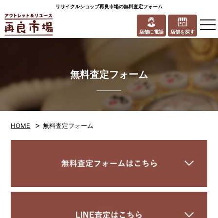
リサイクルショップ再良市場の無料査定フォーム
to
na
店舗に電話
店舗を探す
無料査定フォーム
>
HOME
無料査定フォーム