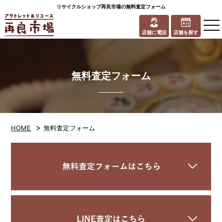
リサイクルショップ再良市場の無料査定フォーム
to
na
店舗に電話
店舗を探す
無料査定フォーム
>
HOME
無料査定フォーム