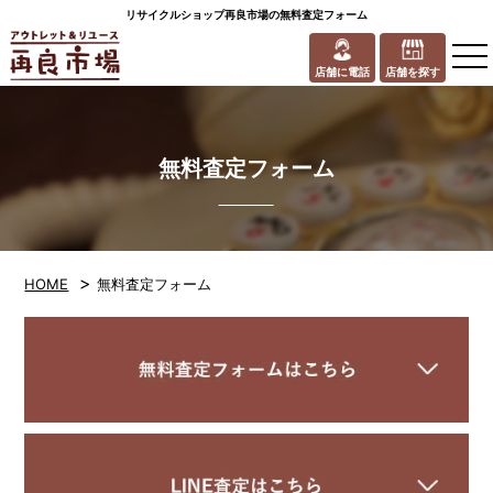
リサイクルショップ再良市場の無料査定フォーム
to
na
店舗に電話
店舗を探す
無料査定フォーム
>
HOME
無料査定フォーム