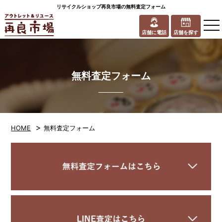
リサイクルショップ再良市場の無料査定フォーム
to
na
店舗に電話
店舗を探す
無料査定フォーム
>
HOME
無料査定フォーム