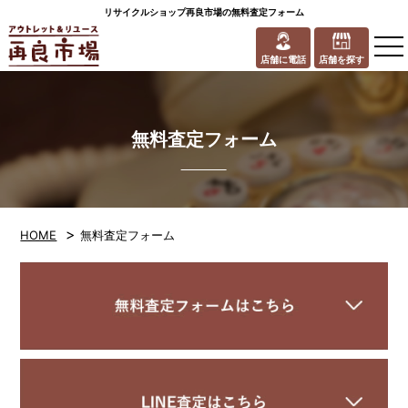
リサイクルショップ再良市場の無料査定フォーム
to
na
店舗に電話
店舗を探す
無料査定フォーム
>
HOME
無料査定フォーム