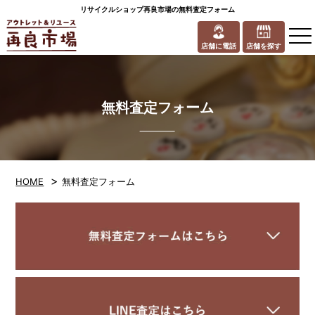
リサイクルショップ再良市場の無料査定フォーム
to
na
店舗に電話
店舗を探す
無料査定フォーム
>
HOME
無料査定フォーム