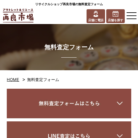
リサイクルショップ再良市場の無料査定フォーム
to
na
店舗に電話
店舗を探す
無料査定フォーム
>
HOME
無料査定フォーム