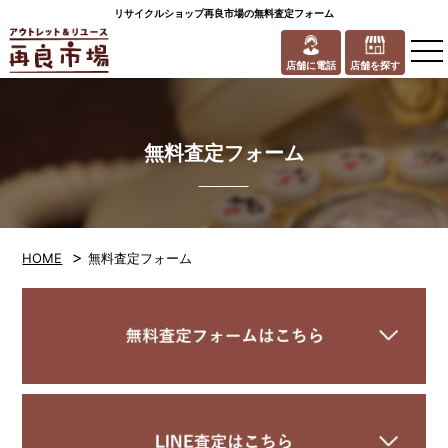
リサイクルショップ再良市場の無料査定フォーム
to
na
店舗に電話
店舗を探す
無料査定フォーム
>
HOME
無料査定フォーム