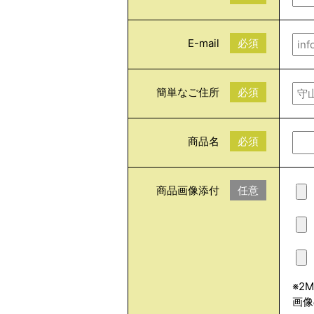
E-mail
必須
簡単なご住所
必須
商品名
必須
商品画像添付
任意
※2
画像