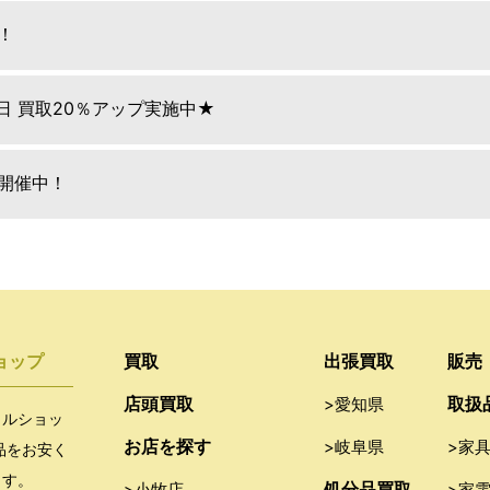
！
9日 買取20％アップ実施中★
E開催中！
ョップ
買取
出張買取
販売
店頭買取
取扱
>愛知県
クルショッ
お店を探す
>岐阜県
>家
品をお安く
ます。
処分品買取
>小牧店
>家