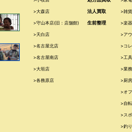
法人買取
>大森店
>雑
生前整理
>守山本店(旧：店舗館)
>楽
>天白店
>ア
>名古屋北店
>コ
>名古屋南店
>工
>大垣店
>業
>各務原店
>厨
>オ
>自
>ス
>釣