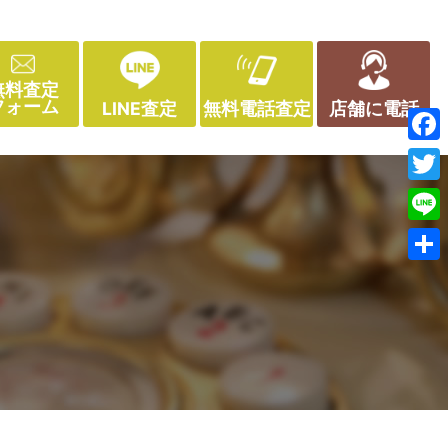
無料査定
フォーム
LINE査定
無料電話査定
店舗に電話
Face
Twitt
Line
共
有