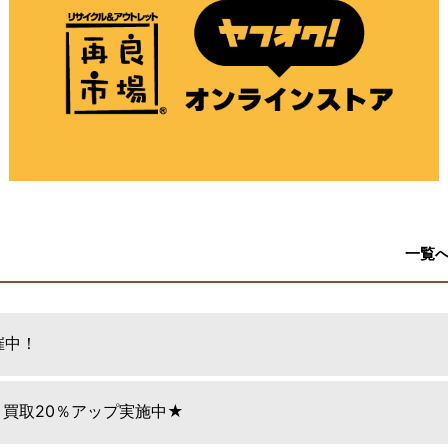
一覧
催中！
日 買取20％アップ実施中★