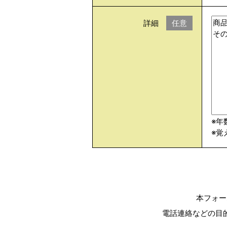
詳細
任意
※年
※覚
本フォー
電話連絡などの目