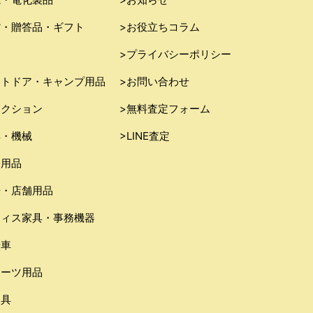
貨・贈答品・ギフト
>お役立ちコラム
器
>プライバシーポリシー
ウトドア・キャンプ用品
>お問い合わせ
レクション
>無料査定フォーム
具・機械
>LINE査定
務用品
房・店舗用品
フィス家具・事務機器
転車
ポーツ用品
り具