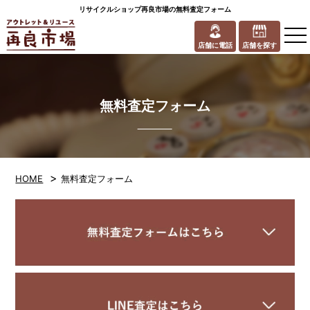
リサイクルショップ再良市場の無料査定フォーム
to
na
店舗に電話
店舗を探す
無料査定フォーム
>
HOME
無料査定フォーム