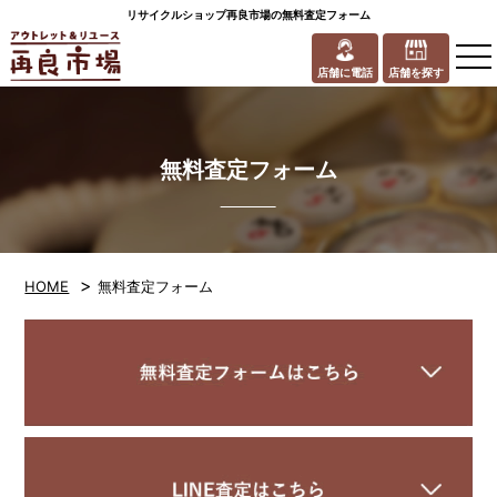
リサイクルショップ再良市場の無料査定フォーム
to
na
店舗に電話
店舗を探す
無料査定フォーム
>
HOME
無料査定フォーム