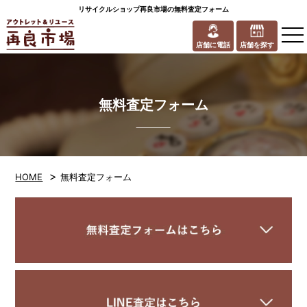
リサイクルショップ再良市場の無料査定フォーム
to
na
店舗に電話
店舗を探す
無料査定フォーム
>
HOME
無料査定フォーム