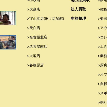
法人買取
>大森店
>雑
生前整理
>守山本店(旧：店舗館)
>楽
>天白店
>ア
>名古屋北店
>コ
>名古屋南店
>工
>大垣店
>業
>各務原店
>厨
>オ
>自
>ス
>釣