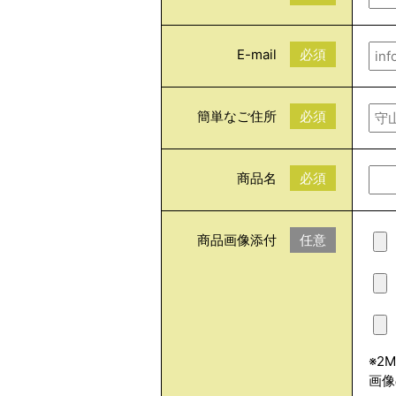
E-mail
必須
簡単なご住所
必須
商品名
必須
商品画像添付
任意
※2
画像