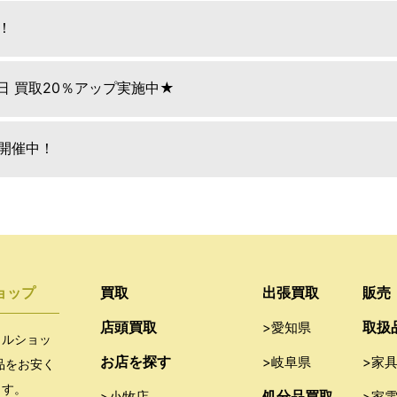
！
9日 買取20％アップ実施中★
E開催中！
ョップ
買取
出張買取
販売
店頭買取
取扱
>愛知県
クルショッ
お店を探す
>岐阜県
>家
品をお安く
ます。
処分品買取
>小牧店
>家