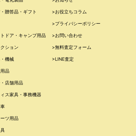
貨・贈答品・ギフト
>お役立ちコラム
器
>プライバシーポリシー
ウトドア・キャンプ用品
>お問い合わせ
レクション
>無料査定フォーム
具・機械
>LINE査定
務用品
房・店舗用品
フィス家具・事務機器
転車
ポーツ用品
り具