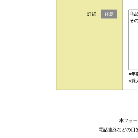
詳細
任意
※年
※覚
本フォー
電話連絡などの目