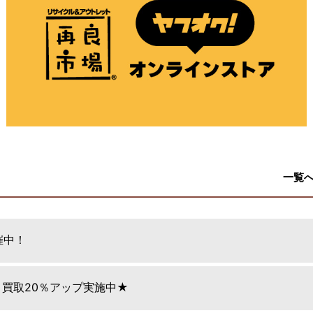
一覧
催中！
日 買取20％アップ実施中★